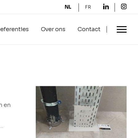
NL
FR
eferenties
Over ons
Contact
n en
..