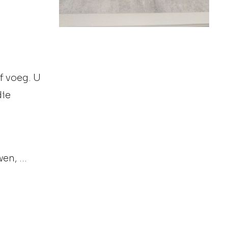
f voeg. U
die
n, ...