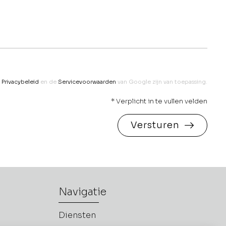
t
Privacybeleid
en de
Servicevoorwaarden
van Google zijn van toepassing.
* Verplicht in te vullen velden
Versturen
Navigatie
Diensten